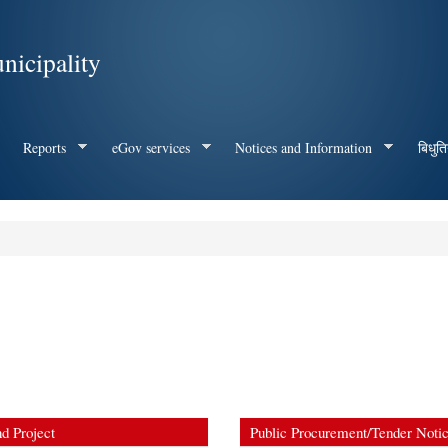
Skip to
main
nicipality
content
Reports
eGov services
Notices and Information
बिधुति
d Project
Public Procurement/Tender Noti