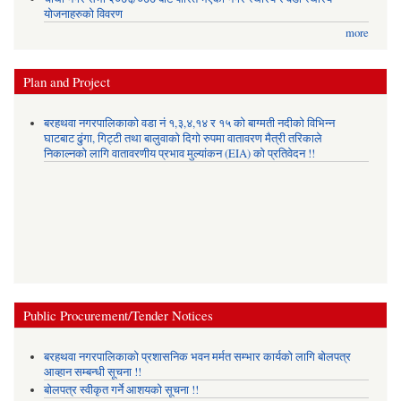
योजनाहरुको विवरण
more
Plan and Project
बरहथवा नगरपालिकाको वडा नं १,३,४,१४ र १५ को बाग्मती नदीको विभिन्न
घाटबाट ढुंगा, गिट्टी तथा बालुवाको दिगो रुपमा वातावरण मैत्री तरिकाले
निकाल्नको लागि वातावरणीय प्रभाव मुल्यांकन (EIA) को प्रतिवेदन !!
Public Procurement/Tender Notices
बरहथवा नगरपालिकाको प्रशासनिक भवन मर्मत सम्भार कार्यको लागि बोलपत्र
आव्हान सम्बन्धी सूचना !!
बोलपत्र स्वीकृत गर्ने आशयको सूचना !!