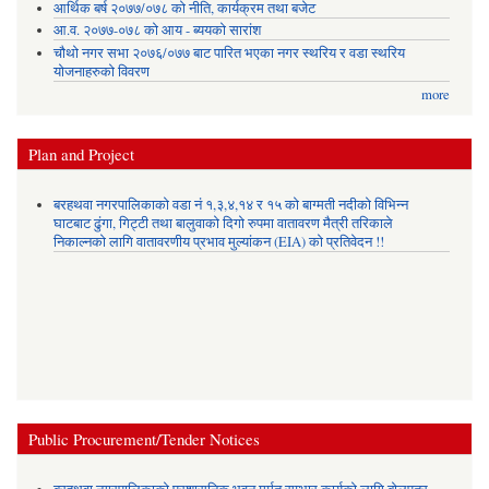
आर्थिक बर्ष २०७७/०७८ को नीति, कार्यक्रम तथा बजेट
आ.व. २०७७-०७८ को आय - ब्ययको सारांश
चौथो नगर सभा २०७६/०७७ बाट पारित भएका नगर स्थरिय र वडा स्थरिय
योजनाहरुको विवरण
more
Plan and Project
बरहथवा नगरपालिकाको वडा नं १,३,४,१४ र १५ को बाग्मती नदीको विभिन्न
घाटबाट ढुंगा, गिट्टी तथा बालुवाको दिगो रुपमा वातावरण मैत्री तरिकाले
निकाल्नको लागि वातावरणीय प्रभाव मुल्यांकन (EIA) को प्रतिवेदन !!
Public Procurement/Tender Notices