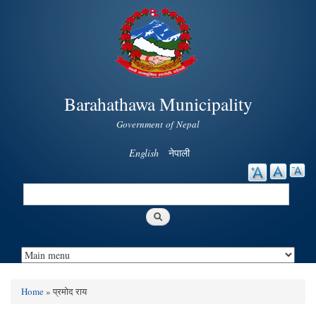
Skip to
main
content
Barahathawa Municipality
Government of Nepal
English
नेपाली
Search
Search form
Home
» प्रमोद राय
You are here