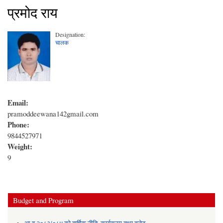
प्रमोद राय
Designation:
चालक
Email:
pramoddeewana142gmail.com
Phone:
9844527971
Weight:
9
Budget and Program