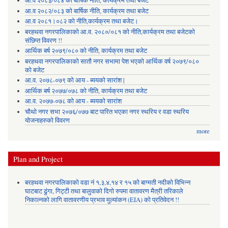
आ.व २०८३/०८४ को बार्षिक नीति, कार्यक्रम तथा बजेट
आ.व २०८२/०८३ को बार्षिक नीति, कार्यक्रम तथा बजेट
आ.व २०८१।०८२ को नीति,कार्यक्रम तथा बजेट।
बरहथवा नगरपालिकाको आ.व. २०८०/०८१ को नीति,कार्यक्रम तथा बजेटको
संछिप्त विवरण !!
आर्थिक बर्ष २०७९/०८० को नीति, कार्यक्रम तथा बजेट
बरहथवा नगरपालिकाको सातौ नगर सभामा पेश भएको आर्थिक वर्ष २०७९/०८०
को बजेट
आ.व. २०७८-०७९ को आय - ब्ययको सारांश |
आर्थिक बर्ष २०७७/०७८ को नीति, कार्यक्रम तथा बजेट
आ.व. २०७७-०७८ को आय - ब्ययको सारांश
चौथो नगर सभा २०७६/०७७ बाट पारित भएका नगर स्थरिय र वडा स्थरिय
योजनाहरुको विवरण
more
Plan and Project
बरहथवा नगरपालिकाको वडा नं १,३,४,१४ र १५ को बाग्मती नदीको विभिन्न
घाटबाट ढुंगा, गिट्टी तथा बालुवाको दिगो रुपमा वातावरण मैत्री तरिकाले
निकाल्नको लागि वातावरणीय प्रभाव मुल्यांकन (EIA) को प्रतिवेदन !!