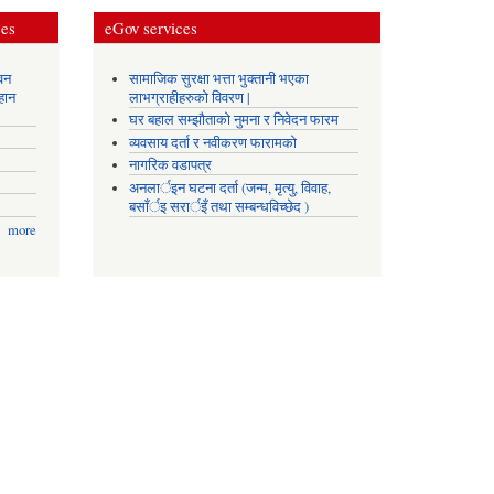
ces
eGov services
वन
सामाजिक सुरक्षा भत्ता भुक्तानी भएका
हान
लाभग्राहीहरुको विवरण |
घर बहाल सम्झौताको नुमना र निवेदन फारम
व्यवसाय दर्ता र नवीकरण फारामको
नागरिक वडापत्र
अनलार्इन घटना दर्ता (जन्म, मृत्यु, विवाह,
बसाँर्इ सरार्इँ तथा सम्बन्धविच्छेद )
more