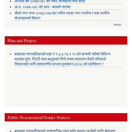
आर्थिक बर्ष २०७७/०७८ को नीति, कार्यक्रम तथा बजेट
आ.व. २०७७-०७८ को आय - ब्ययको सारांश
चौथो नगर सभा २०७६/०७७ बाट पारित भएका नगर स्थरिय र वडा स्थरिय
योजनाहरुको विवरण
more
Plan and Project
बरहथवा नगरपालिकाको वडा नं १,३,४,१४ र १५ को बाग्मती नदीको विभिन्न
घाटबाट ढुंगा, गिट्टी तथा बालुवाको दिगो रुपमा वातावरण मैत्री तरिकाले
निकाल्नको लागि वातावरणीय प्रभाव मुल्यांकन (EIA) को प्रतिवेदन !!
Public Procurement/Tender Notices
बरहथवा नगरपालिकाको प्रशासनिक भवन मर्मत सम्भार कार्यको लागि बोलपत्र