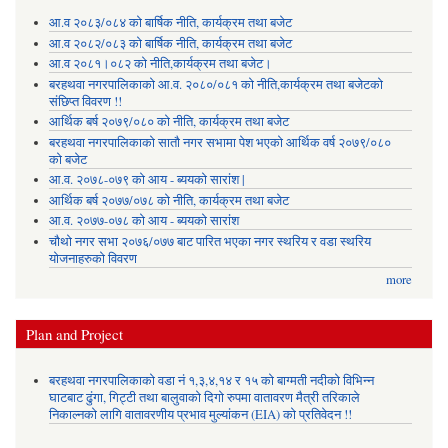
आ.व २०८३/०८४ को बार्षिक नीति, कार्यक्रम तथा बजेट
आ.व २०८२/०८३ को बार्षिक नीति, कार्यक्रम तथा बजेट
आ.व २०८१।०८२ को नीति,कार्यक्रम तथा बजेट।
बरहथवा नगरपालिकाको आ.व. २०८०/०८१ को नीति,कार्यक्रम तथा बजेटको
संछिप्त विवरण !!
आर्थिक बर्ष २०७९/०८० को नीति, कार्यक्रम तथा बजेट
बरहथवा नगरपालिकाको सातौ नगर सभामा पेश भएको आर्थिक वर्ष २०७९/०८०
को बजेट
आ.व. २०७८-०७९ को आय - ब्ययको सारांश |
आर्थिक बर्ष २०७७/०७८ को नीति, कार्यक्रम तथा बजेट
आ.व. २०७७-०७८ को आय - ब्ययको सारांश
चौथो नगर सभा २०७६/०७७ बाट पारित भएका नगर स्थरिय र वडा स्थरिय
योजनाहरुको विवरण
more
Plan and Project
बरहथवा नगरपालिकाको वडा नं १,३,४,१४ र १५ को बाग्मती नदीको विभिन्न
घाटबाट ढुंगा, गिट्टी तथा बालुवाको दिगो रुपमा वातावरण मैत्री तरिकाले
निकाल्नको लागि वातावरणीय प्रभाव मुल्यांकन (EIA) को प्रतिवेदन !!