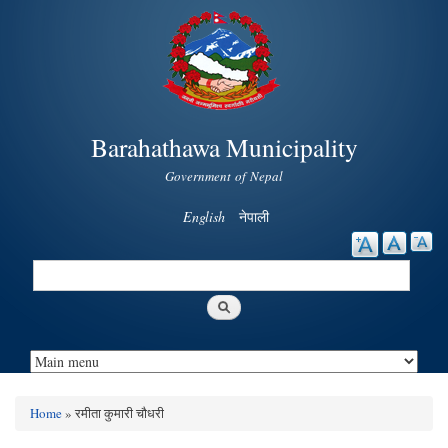
Skip to
main
content
Barahathawa Municipality
Government of Nepal
English
नेपाली
Search
Search form
Home
» रमीता कुमारी चौधरी
You are here