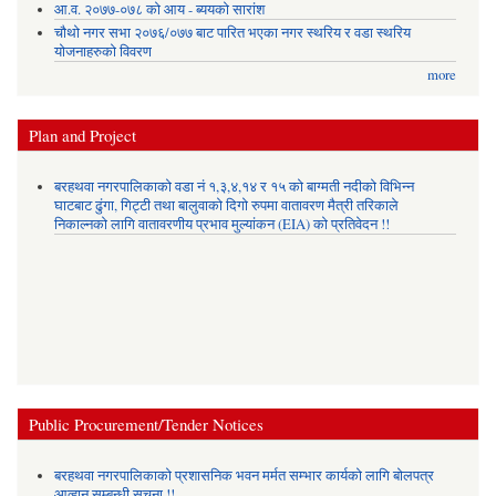
आ.व. २०७७-०७८ को आय - ब्ययको सारांश
चौथो नगर सभा २०७६/०७७ बाट पारित भएका नगर स्थरिय र वडा स्थरिय
योजनाहरुको विवरण
more
Plan and Project
बरहथवा नगरपालिकाको वडा नं १,३,४,१४ र १५ को बाग्मती नदीको विभिन्न
घाटबाट ढुंगा, गिट्टी तथा बालुवाको दिगो रुपमा वातावरण मैत्री तरिकाले
निकाल्नको लागि वातावरणीय प्रभाव मुल्यांकन (EIA) को प्रतिवेदन !!
Public Procurement/Tender Notices
बरहथवा नगरपालिकाको प्रशासनिक भवन मर्मत सम्भार कार्यको लागि बोलपत्र
आव्हान सम्बन्धी सूचना !!