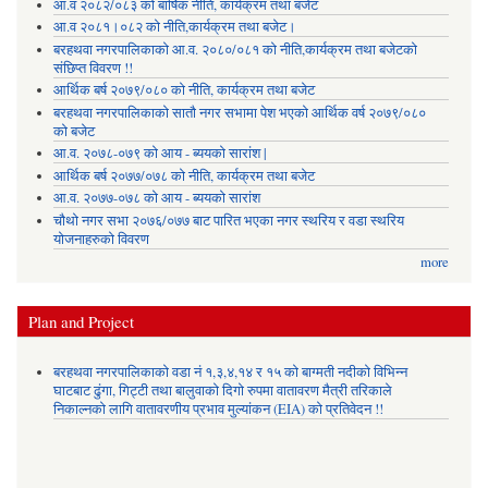
आ.व २०८२/०८३ को बार्षिक नीति, कार्यक्रम तथा बजेट
आ.व २०८१।०८२ को नीति,कार्यक्रम तथा बजेट।
बरहथवा नगरपालिकाको आ.व. २०८०/०८१ को नीति,कार्यक्रम तथा बजेटको
संछिप्त विवरण !!
आर्थिक बर्ष २०७९/०८० को नीति, कार्यक्रम तथा बजेट
बरहथवा नगरपालिकाको सातौ नगर सभामा पेश भएको आर्थिक वर्ष २०७९/०८०
को बजेट
आ.व. २०७८-०७९ को आय - ब्ययको सारांश |
आर्थिक बर्ष २०७७/०७८ को नीति, कार्यक्रम तथा बजेट
आ.व. २०७७-०७८ को आय - ब्ययको सारांश
चौथो नगर सभा २०७६/०७७ बाट पारित भएका नगर स्थरिय र वडा स्थरिय
योजनाहरुको विवरण
more
Plan and Project
बरहथवा नगरपालिकाको वडा नं १,३,४,१४ र १५ को बाग्मती नदीको विभिन्न
घाटबाट ढुंगा, गिट्टी तथा बालुवाको दिगो रुपमा वातावरण मैत्री तरिकाले
निकाल्नको लागि वातावरणीय प्रभाव मुल्यांकन (EIA) को प्रतिवेदन !!