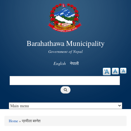
Skip to
main
content
Barahathawa Municipality
Government of Nepal
English
नेपाली
Search
Search form
Home
» प्रमीला बस्नेत
You are here