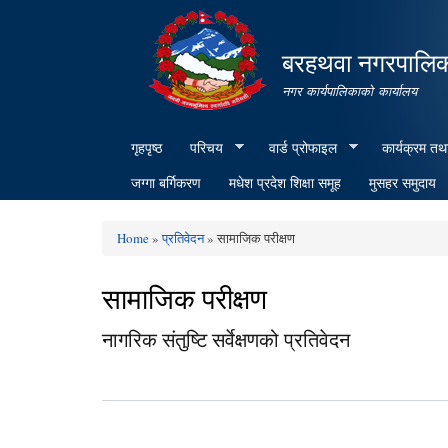
बरहथवा नगरपालि
नगर कार्यपालिकाको कार्यालय
गृहपृष्ठ
परिचय
वार्ड प्रोफाइल
कार्यक्रम तथ
जग्गा बर्गिकरण
मधेश प्रदेश शिक्षा समूह
मुसहर समुदाय
Home
»
प्रतिवेदन
» सामाजिक परीक्षण
You are here
सामाजिक परीक्षण
नागरिक संतुष्टि सर्वेक्षणको प्रतिवेदन