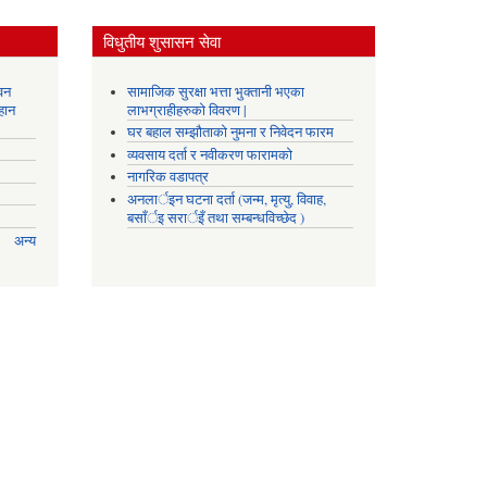
विधुतीय शुसासन सेवा
वन
सामाजिक सुरक्षा भत्ता भुक्तानी भएका
हान
लाभग्राहीहरुको विवरण |
घर बहाल सम्झौताको नुमना र निवेदन फारम
व्यवसाय दर्ता र नवीकरण फारामको
नागरिक वडापत्र
अनलार्इन घटना दर्ता (जन्म, मृत्यु, विवाह,
बसाँर्इ सरार्इँ तथा सम्बन्धविच्छेद )
अन्य