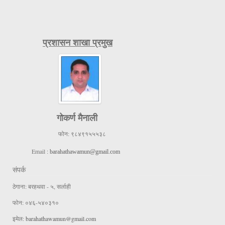
प्रशासन शाखा प्रमुख
गोकर्ण मैनाली
फोन:
९८४९१५५५३८
Email :
barahathawamun@gmail.com
संपर्क
ठेगाना: बरहथवा - ५, सर्लाही
फोन: ०४६-५४०३१०
इमेल:
barahathawamun@gmail.com