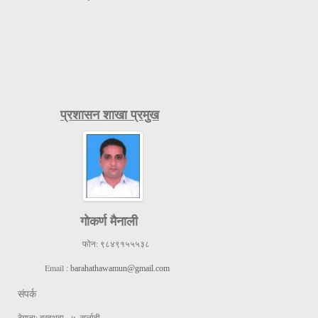
प्रशासन शाखा प्रमुख
गोकर्ण मैनाली
फोन:
९८४९१५५५३८
Email :
barahathawamun@gmail.com
संपर्क
ठेगाना: बरहथवा - ५, सर्लाही