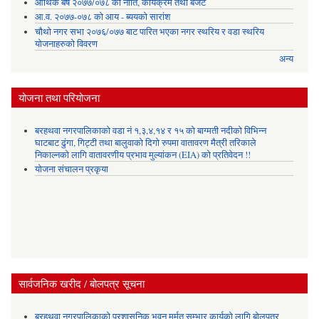
आर्थिक बर्ष २०७७/०७८ को नीति, कार्यक्रम तथा बजेट
आ.व. २०७७-०७८ को आय - ब्ययको सारांश
चौथो नगर सभा २०७६/०७७ बाट पारित भएका नगर स्थरिय र वडा स्थरिय
योजनाहरुको विवरण
अन्य
योजना तथा परियोजना
बरहथवा नगरपालिकाको वडा नं १,३,४,१४ र १५ को बाग्मती नदीको विभिन्न
घाटबाट ढुंगा, गिट्टी तथा बालुवाको दिगो रुपमा वातावरण मैत्री तरिकाले
निकाल्नको लागि वातावरणीय प्रभाव मुल्यांकन (EIA) को प्रतिवेदन !!
योजना संचालन प्रकृया
सार्वजनिक खरीद / बोलपत्र सूचना
बरहथवा नगरपालिकाको प्रशासनिक भवन मर्मत सम्भार कार्यको लागि बोलपत्र