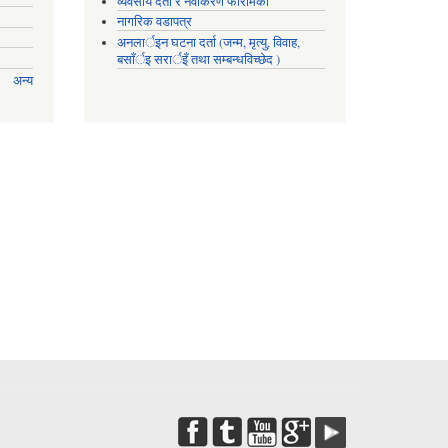
व्यवसाय दर्ता र नवीकरण फारामको
नागरिक वडापत्र
अनलार्इन घटना दर्ता (जन्म, मृत्यु, विवाह,
बसाँर्इ सरार्इँ तथा सम्बन्धविच्छेद )
अन्य