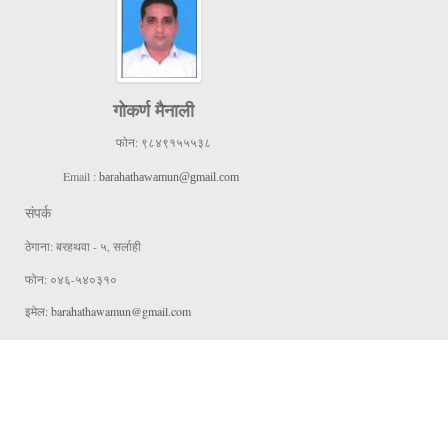
गोकर्ण मैनाली
फोन:
९८४९१५५५३८
Email :
barahathawamun@gmail.com
संपर्क
ठेगाना: बरहथवा - ५, सर्लाही
फोन: ०४६-५४०३१०
इमेल:
barahathawamun@gmail.com