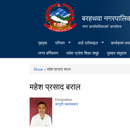
बरहथवा नगरपालि
नगर कार्यपालिकाको कार्यालय
गृहपृष्ठ
परिचय
वार्ड प्रोफाइल
कार्यक्रम तथ
जग्गा बर्गिकरण
मधेश प्रदेश शिक्षा समूह
मुसहर समुदाय
Home
» महेश प्रसाद बराल
You are here
महेश प्रसाद बराल
Designation:
कानुनी सल्लाहकार