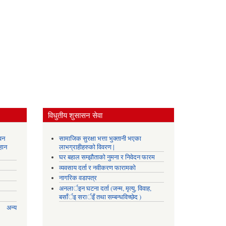
विधुतीय शुसासन सेवा
वन
सामाजिक सुरक्षा भत्ता भुक्तानी भएका
हान
लाभग्राहीहरुको विवरण |
घर बहाल सम्झौताको नुमना र निवेदन फारम
व्यवसाय दर्ता र नवीकरण फारामको
नागरिक वडापत्र
अनलार्इन घटना दर्ता (जन्म, मृत्यु, विवाह,
बसाँर्इ सरार्इँ तथा सम्बन्धविच्छेद )
अन्य