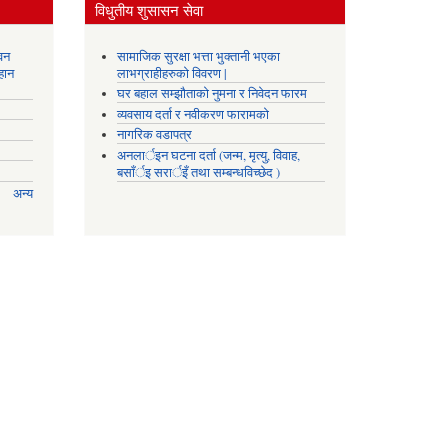
विधुतीय शुसासन सेवा
वन
सामाजिक सुरक्षा भत्ता भुक्तानी भएका
हान
लाभग्राहीहरुको विवरण |
घर बहाल सम्झौताको नुमना र निवेदन फारम
व्यवसाय दर्ता र नवीकरण फारामको
नागरिक वडापत्र
अनलार्इन घटना दर्ता (जन्म, मृत्यु, विवाह,
बसाँर्इ सरार्इँ तथा सम्बन्धविच्छेद )
अन्य