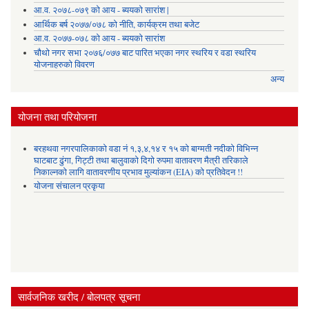
आ.व. २०७८-०७९ को आय - ब्ययको सारांश |
आर्थिक बर्ष २०७७/०७८ को नीति, कार्यक्रम तथा बजेट
आ.व. २०७७-०७८ को आय - ब्ययको सारांश
चौथो नगर सभा २०७६/०७७ बाट पारित भएका नगर स्थरिय र वडा स्थरिय
योजनाहरुको विवरण
अन्य
योजना तथा परियोजना
बरहथवा नगरपालिकाको वडा नं १,३,४,१४ र १५ को बाग्मती नदीको विभिन्न
घाटबाट ढुंगा, गिट्टी तथा बालुवाको दिगो रुपमा वातावरण मैत्री तरिकाले
निकाल्नको लागि वातावरणीय प्रभाव मुल्यांकन (EIA) को प्रतिवेदन !!
योजना संचालन प्रकृया
सार्वजनिक खरीद / बोलपत्र सूचना