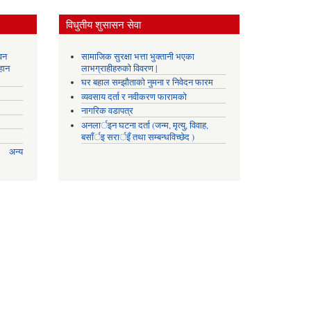
विधुतीय शुसासन सेवा
वन
सामाजिक सुरक्षा भत्ता भुक्तानी भएका
हान
लाभग्राहीहरुको विवरण |
घर बहाल सम्झौताको नुमना र निवेदन फारम
व्यवसाय दर्ता र नवीकरण फारामको
नागरिक वडापत्र
अनलार्इन घटना दर्ता (जन्म, मृत्यु, विवाह,
बसाँर्इ सरार्इँ तथा सम्बन्धविच्छेद )
अन्य