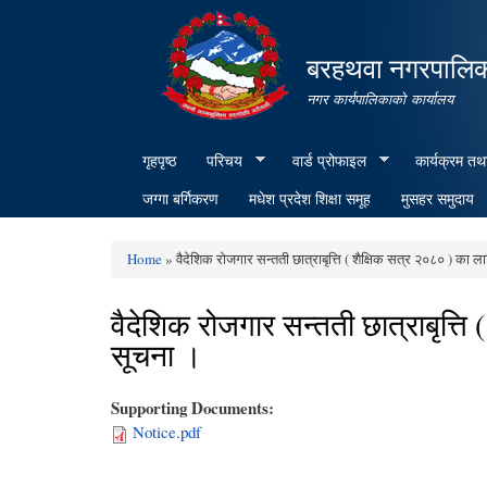
बरहथवा नगरपालि
नगर कार्यपालिकाको कार्यालय
गृहपृष्ठ
परिचय
वार्ड प्रोफाइल
कार्यक्रम तथ
जग्गा बर्गिकरण
मधेश प्रदेश शिक्षा समूह
मुसहर समुदाय
Home
» वैदेशिक रोजगार सन्तती छात्राबृत्ति ( शैक्षिक सत्र २०८० ) का ला
You are here
वैदेशिक रोजगार सन्तती छात्राबृत्ति 
सूचना ।
Supporting Documents:
Notice.pdf