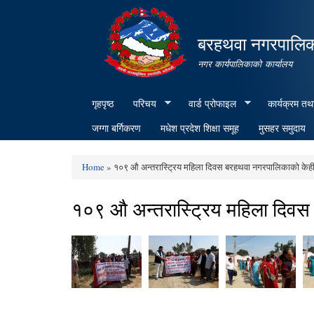
बरहथवा नगरपालि
नगर कार्यपालिकाको कार्यालय
गृहपृष्ठ
परिचय
वार्ड प्रोफाइल
कार्यक्रम तथ
जग्गा बर्गिकरण
मधेश प्रदेश शिक्षा समूह
मुसहर समुदाय
Home
» १०९ औ अन्तरास्ट्रिय महिला दिवस बरहथवा नगरपालिकाको केह
You are here
१०९ औ अन्तरास्ट्रिय महिला दिव