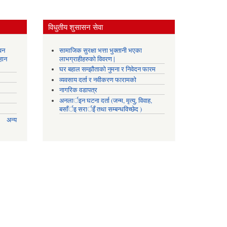
विधुतीय शुसासन सेवा
वन
सामाजिक सुरक्षा भत्ता भुक्तानी भएका
हान
लाभग्राहीहरुको विवरण |
घर बहाल सम्झौताको नुमना र निवेदन फारम
व्यवसाय दर्ता र नवीकरण फारामको
नागरिक वडापत्र
अनलार्इन घटना दर्ता (जन्म, मृत्यु, विवाह,
बसाँर्इ सरार्इँ तथा सम्बन्धविच्छेद )
अन्य