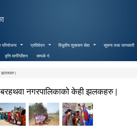
Skip to
main
का
content
ा परियोजना
प्रतिवेदन
विधुतीय शुसासन सेवा
सूचना तथा जानकारी
वृत्ति मार्गनिर्देशन
सम्पर्क नं.
ी झलकहरु |
स बरहथवा नगरपालिकाको केही झलकहरु |