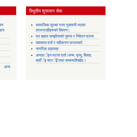
विधुतीय शुसासन सेवा
वन
सामाजिक सुरक्षा भत्ता भुक्तानी भएका
हान
लाभग्राहीहरुको विवरण |
घर बहाल सम्झौताको नुमना र निवेदन फारम
व्यवसाय दर्ता र नवीकरण फारामको
नागरिक वडापत्र
अनलार्इन घटना दर्ता (जन्म, मृत्यु, विवाह,
बसाँर्इ सरार्इँ तथा सम्बन्धविच्छेद )
अन्य