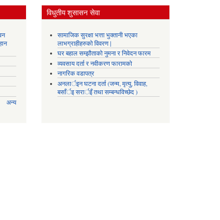
विधुतीय शुसासन सेवा
वन
सामाजिक सुरक्षा भत्ता भुक्तानी भएका
हान
लाभग्राहीहरुको विवरण |
घर बहाल सम्झौताको नुमना र निवेदन फारम
व्यवसाय दर्ता र नवीकरण फारामको
नागरिक वडापत्र
अनलार्इन घटना दर्ता (जन्म, मृत्यु, विवाह,
बसाँर्इ सरार्इँ तथा सम्बन्धविच्छेद )
अन्य